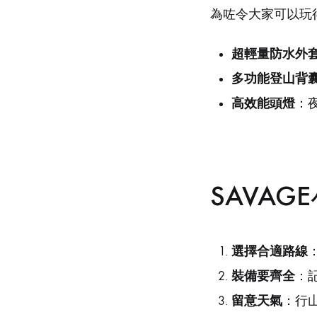
為咗令大家可以玩
超輕量防水外
多功能登山背
高效能頭燈
：
SAVA
選擇合適路線
裝備要齊全
：
留意天氣
：行