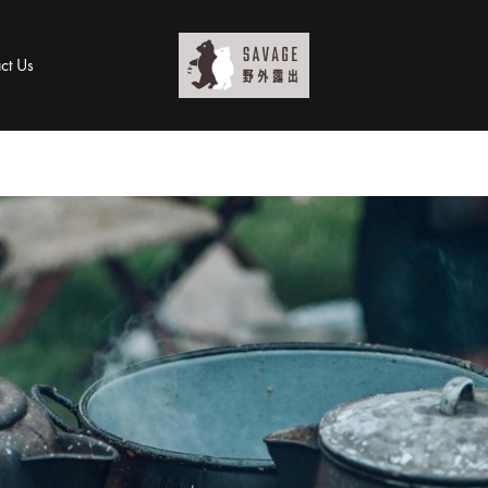
ct Us
SAVAGE
態
野
度
外
並
露
唔
出
係
一
個
口
號，
而
係
你
對