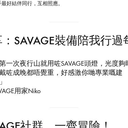
手最好結伴同行，互相照應。
步，
聆
聽
一
：SAVAGE裝備陪我行過
下
心
中
想
第一次夜行山就用咗SAVAGE頭燈，光度夠
法。
戴咗成晚都唔覺重，好感激你哋專業嘅建
我
」
哋
AVAGE用家Niko
希
望
能
夠
VAGE社群，一齊冒險！
藉