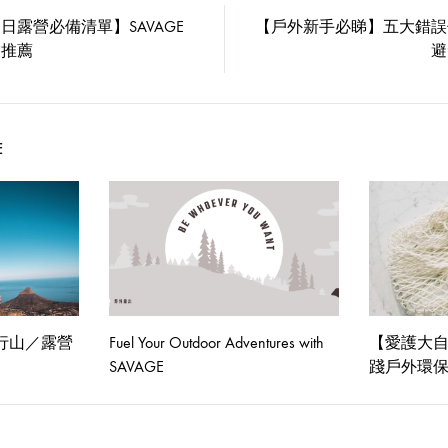
文
日露營必備清單】SAVAGE
【戶外新手必睇】五大錯誤
化
on
業推薦
避
嘅
熱
愛
E
同
感
受
行山／露營
Fuel Your Outdoor Adventures with
【愛護大自
SAVAGE
踐戶外環