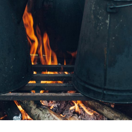
生
活
的
選
擇。
當
生
活
中
的
過
度
包
裝
令
你