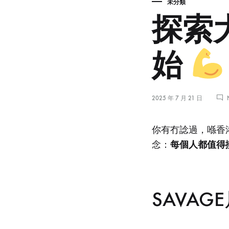
未分類
探索大
始
2025 年 7 月 21 日
你有冇諗過，喺香
每個人都值得
念：
SAVA