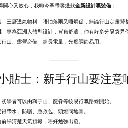
倒
全新設計嘅裝備
得開心又放心，我哋今季帶嚟幾款
：
不
如
套
：三層透氣物料，唔怕落雨又唔焗促，無論行山定露營
換
囊
：專為亞洲人體型設計，背負舒適，仲有好多分隔袋畀
一
夜行山、露營必備，超長電量，光度調節易用。
個
背
包，
換
GE小貼士：新手行山要注意
一
個
心
情，
：初學者可以由獅子山、龍脊等較易行嘅路線開始。
放
記得帶水、防曬、急救包、頭燈同地圖。
慢
山前睇清楚天氣預報，唔好勉強出發。
腳