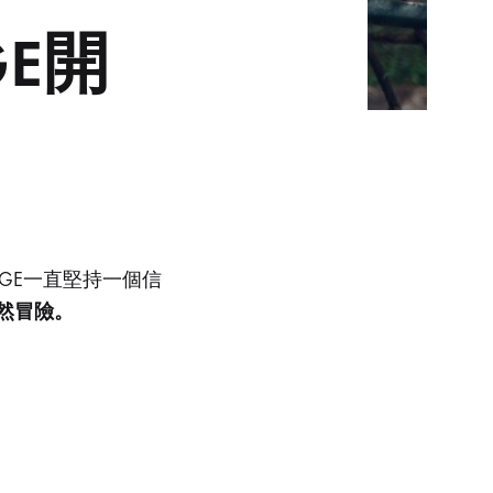
E開
GE一直堅持一個信
然冒險。