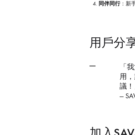
同伴同行
：新
用戶分享
「我
用，
議！
— S
加入SA