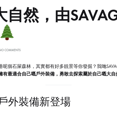
喘
自然，由SAVAG
不
過
來，
對
營
營
ON
NO COMMENTS
探
役
索
役
大
港呢個石屎森林，其實都有好多靚景等你發掘？我哋SAVA
自
的
擁有最適合自己嘅戶外裝備，勇敢去探索屬於自己嘅大自
然，
生
由
SAVAGE
活
開
感
始
GE戶外裝備新登場
到
厭
倦，