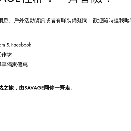
住
所
消息、戶外活動資訊或者有咩裝備疑問，歡迎隨時搵我哋SA
出
售
嘅
m & Facebook
商
品，
工作坊
同
即享獨家優惠
你
分
享
之旅，由SAVAGE同你一齊走。
我
哋
對
露
營