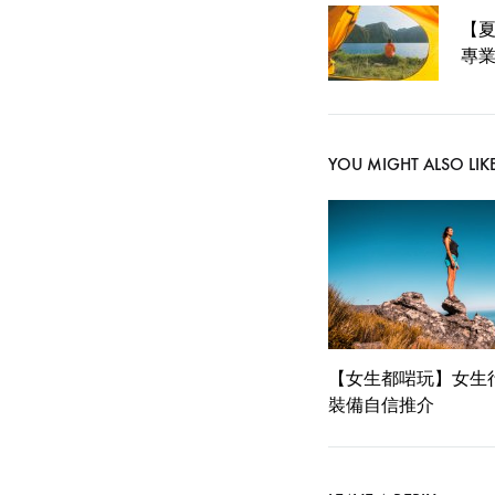
Post
【夏
navigati
專
YOU MIGHT ALSO LIK
【女生都啱玩】女生
裝備自信推介