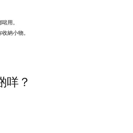
都啱用。
你收納小物。
啲咩？