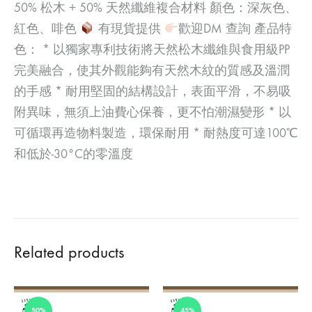
50% 松木 + 50% 天然纖維複合材料 顏色：深灰色、
紅色、啡色
有現貨提供
歡迎DM 查詢 產品特
色： * 以獨家專利技術將天然松木纖維與食用級PP
完美融合，使其外觀能夠有天然木紋的質感及溫潤
的手感 * 耐用堅固的結構設計，表面平滑，不易吸
附異味，無須上油費心保養，更不怕潮濕變形 * 以
可循環再造物料製造，環保耐用 * 耐熱度可達100℃
和低於-30°C的零溫度
Related products
50%
45%