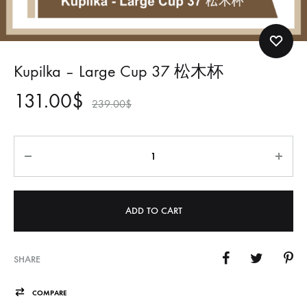
Kupilka – Large Cup 37 松木杯
131.00
$
239.00
$
Quantity
ADD TO CART
SHARE
COMPARE