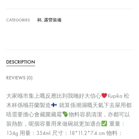
CATEGORIES
杯
,
露營裝備
DESCRIPTION
REVIEWS (0)
大家喺市集上嘅反應比到我哋好大信心
Kupika 松
木杯係喺芬蘭製造
就算係潮濕嘅天氣下去屎用都
唔需要擔心會藏菌藏霉
物料容易清潔，亦都可以
裝熱飲，呢個容量用來做碗就更加適合
重量：
134g 用量：354ml 尺寸：18*11.2*7.4 cm 物料：